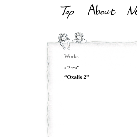
Top
About
N
Works
«
“Stirps”
“Oxalis 2”